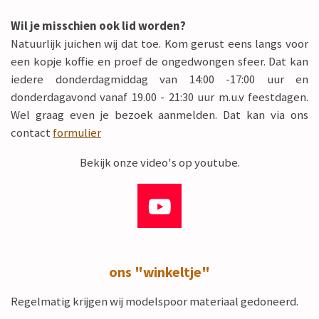
Wil je misschien ook lid worden?
Natuurlijk juichen wij dat toe. Kom gerust eens langs voor
een kopje koffie en proef de ongedwongen sfeer. Dat kan
iedere donderdagmiddag van 14:00 -17:00 uur en
donderdagavond vanaf 19.00 - 21:30 uur m.u.v feestdagen.
Wel graag even je bezoek aanmelden. Dat kan via ons
contact
formulier
Bekijk onze video's op youtube.
Y
o
u
ons "winkeltje"
T
u
Regelmatig krijgen wij modelspoor materiaal gedoneerd.