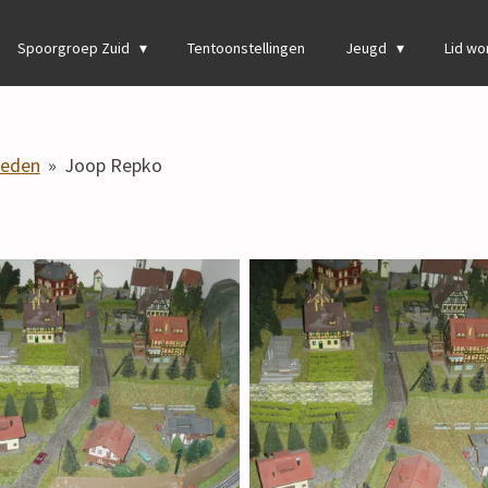
Spoorgroep Zuid
Tentoonstellingen
Jeugd
Lid w
leden
»
Joop Repko