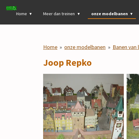
Ga
Home
Meer dan treinen
onze modelbanen
direct
naar
de
hoofdinhoud
Home
»
onze modelbanen
»
Banen van 
Joop Repko