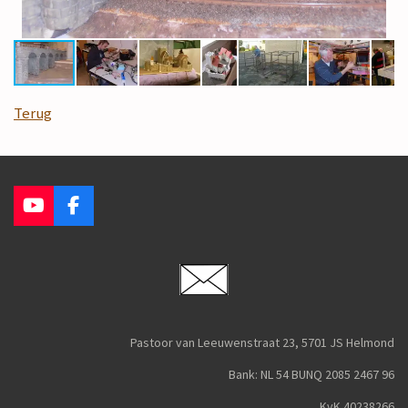
Terug
Y
F
o
a
u
c
T
e
u
b
b
o
e
o
k
Pastoor van Leeuwenstraat 23, 5701 JS Helmond
Bank: NL 54 BUNQ 2085 2467 96
KvK 40238266