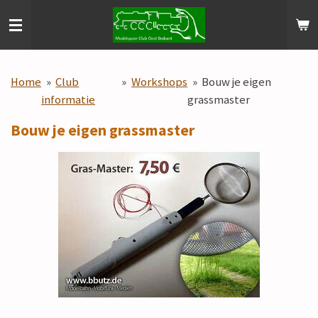
Ga
direct
naar
de
Home
»
Club
»
Workshops
»
Bouw je eigen
hoofdinhoud
informatie
grassmaster
Bouw je eigen grassmaster