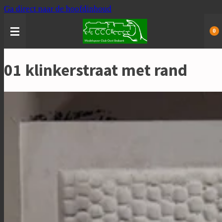
Ga direct naar de hoofdinhoud
0
01 klinkerstraat met rand