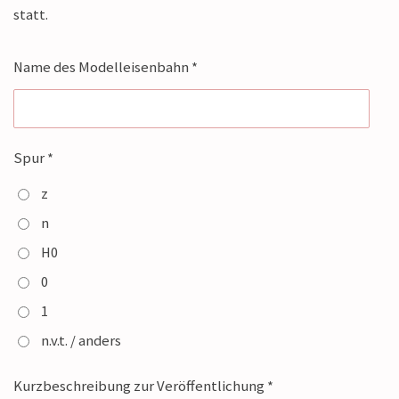
statt.
Name des Modelleisenbahn *
Spur *
z
n
H0
0
1
n.v.t. / anders
Kurzbeschreibung zur Veröffentlichung *