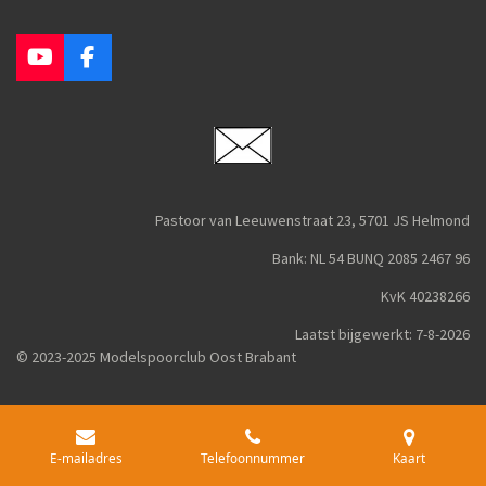
Y
F
o
a
u
c
T
e
u
b
b
o
e
o
k
Pastoor van Leeuwenstraat 23, 5701 JS Helmond
Bank: NL 54 BUNQ 2085 2467 96
KvK 40238266
Laatst bijgewerkt: 7-8-2026
© 2023-2025 Modelspoorclub Oost Brabant
E-mailadres
Telefoonnummer
Kaart