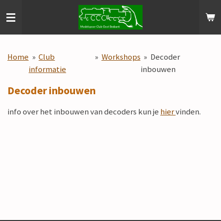
Ga
direct
naar
de
Home
»
Club
»
Workshops
»
Decoder
hoofdinhoud
informatie
inbouwen
Decoder inbouwen
info over het inbouwen van decoders kun je
hier
vinden.